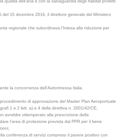
 qualità dell’aria e con la salvaguardia degli habitat protetti
 del 15 dicembre 2016, il direttore generale del Ministero
unta regionale che subordinava l’Intesa alla riduzione per
mente la concorrenza dell’Autorimessa Italia.
o il procedimento di approvazione del Master Plan Aeroportuale
afi 1 e 2 lett. a) e 4 della direttiva n. 2001/42/CE;
non avrebbe ottemperato alla prescrizione della
are l’area di protezione prevista dal PPR per il bene
zioni;
della conferenza di servizi compreso il parere positivo con