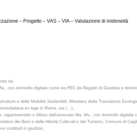
zzazione – Progetto – VAS – VIA – Valutazione di inidoneità
osto da
a., con domicilio digitale come da PEC da Registri di Giustizia e domici
trutture e delle Mobilità Sostenibili, Ministero della Transizione Ecolog
domiciliataria ex lege in Roma, via (…);
, rappresentato e difeso dall’avvocato Ma. Mu., con domicilio digitale 
ero dei Beni e delle Attività Culturali e del Turismo, Comune di Caglia
 costituiti in giudizio;