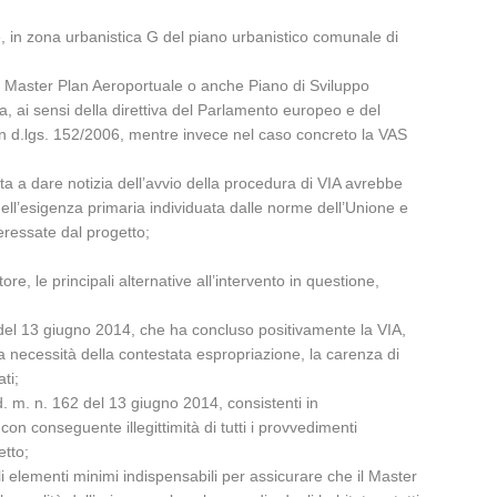
e, in zona urbanistica G del piano urbanistico comunale di
o Master Plan Aeroportuale o anche Piano di Sviluppo
a, ai sensi della direttiva del Parlamento europeo e del
con d.lgs. 152/2006, mentre invece nel caso concreto la VAS
ta a dare notizia dell’avvio della procedura di VIA avrebbe
dell’esigenza primaria individuata dalle norme dell’Unione e
teressate dal progetto;
, le principali alternative all’intervento in questione,
62 del 13 giugno 2014, che ha concluso positivamente la VIA,
la necessità della contestata espropriazione, la carenza di
ti;
 d. m. n. 162 del 13 giugno 2014, consistenti in
 con conseguente illegittimità di tutti i provvedimenti
etto;
i elementi minimi indispensabili per assicurare che il Master