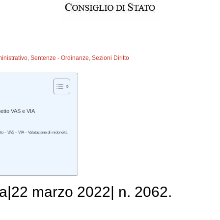
inistrativo
,
Sentenze - Ordinanze
,
Sezioni Diritto
getto VAS e VIA
o – VAS – VIA – Valutazione di inidoneità
a|22 marzo 2022| n. 2062.