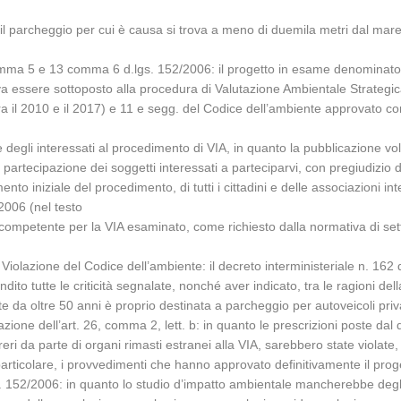
: il parcheggio per cui è causa si trova a meno di duemila metri dal mar
1 comma 5 e 13 comma 6 d.lgs. 152/2006: il progetto in esame denominat
va essere sottoposto alla procedura di Valutazione Ambientale Strategic
 tra il 2010 e il 2017) e 11 e segg. del Codice dell’ambiente approvato 
degli interessati al procedimento di VIA, in quanto la pubblicazione vol
 partecipazione dei soggetti interessati a parteciparvi, con pregiudizio 
nto iniziale del procedimento, di tutti i cittadini e delle associazioni in
/2006 (nel testo
ompetente per la VIA esaminato, come richiesto dalla normativa di settore
 – Violazione del Codice dell’ambiente: il decreto interministeriale n. 1
to tutte le criticità segnalate, nonché aver indicato, tra le ragioni del
e da oltre 50 anni è proprio destinata a parcheggio per autoveicoli priva
lazione dell’art. 26, comma 2, lett. b: in quanto le prescrizioni poste dal
reri da parte di organi rimasti estranei alla VIA, sarebbero state violate,
rticolare, i provvedimenti che hanno approvato definitivamente il prog
lgs. 152/2006: in quanto lo studio d’impatto ambientale mancherebbe degl