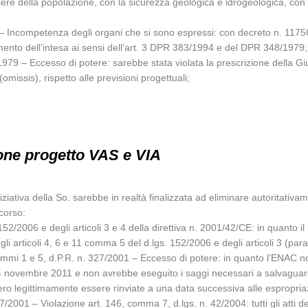
sere della popolazione, con la sicurezza geologica e idrogeologica, con la
– Incompetenza degli organi che si sono espressi: con decreto n. 11756
namento dell’intesa ai sensi dell’art. 3 DPR 383/1994 e del DPR 348/1979;
1979 – Eccesso di potere: sarebbe stata violata la prescrizione della Gi
omissis), rispetto alle previsioni progettuali;
one progetto VAS e VIA
ziativa della So. sarebbe in realtà finalizzata ad eliminare autoritativa
icorso:
. 152/2006 e degli articoli 3 e 4 della direttiva n. 2001/42/CE: in quant
 articoli 4, 6 e 11 comma 5 del d.lgs. 152/2006 e degli articoli 3 (paragr
, commi 1 e 5, d.P.R. n. 327/2001 – Eccesso di potere: in quanto l’ENAC 
 4 novembre 2011 e non avrebbe eseguito i saggi necessari a salvaguard
bero legittimamente essere rinviate a una data successiva alle espropria
27/2001 – Violazione art. 146, comma 7, d.lgs. n. 42/2004: tutti gli atti 