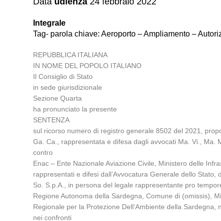
Data
udienza
24 febbraio 2022
Integrale
Tag- parola chiave: Aeroporto – Ampliamento – Autori
REPUBBLICA ITALIANA
IN NOME DEL POPOLO ITALIANO
Il Consiglio di Stato
in sede giurisdizionale
Sezione Quarta
ha pronunciato la presente
SENTENZA
sul ricorso numero di registro generale 8502 del 2021, prop
Ga. Ca., rappresentata e difesa dagli avvocati Ma. Vi., Ma. M
contro
Enac – Ente Nazionale Aviazione Civile, Ministero delle Infras
rappresentati e difesi dall’Avvocatura Generale dello Stato, 
So. S.p.A., in persona del legale rappresentante pro tempore
Regione Autonoma della Sardegna, Comune di (omissis), Minist
Regionale per la Protezione Dell’Ambiente della Sardegna, non
nei confronti