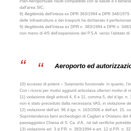
Plan Aeroportuale risulti compatibile con la salute e il benes
dall’area SIC;
8) illegittimità dell’intesa ex DPR 383/1994 e DPR 348/1979 
delle Infrastrutture e dei trasporti ha dichiarato il perfezio
9) illegittimità dell’Intesa ex DPR n. 383/1994 e DPR n. 348/
non meno di 4/5 dell’espansione del P.S.A. verso l’abitato di (
Aeroporto ed autorizzazi
10) eccesso di potere – Sviamento funzionale: in quanto, l’ini
Con i ricorsi per motivi aggiunti articolava ulteriori motivi di r
11) violazione degli articoli 4, 6 e 11, comma 5, del d.lgs. n
non è stato preceduto dalla necessaria VAS, in violazione degli
12) violazione dell’art. 96 d.lgs. n. 163/2006 e dell’art. 15
Soprintendenza beni archeologici di Cagliari e Oristano del
paesaggistico Chiesa di S. Ca. d’A., né tali verifiche potreb
13) violazione art. 3 d.P.R. n. 383/1994 e art. 12 d.P.R. n. 3