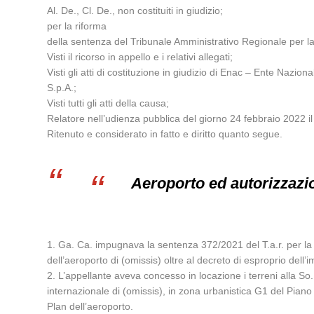
Al. De., Cl. De., non costituiti in giudizio;
per la riforma
della sentenza del Tribunale Amministrativo Regionale per la
Visti il ricorso in appello e i relativi allegati;
Visti gli atti di costituzione in giudizio di Enac – Ente Nazion
S.p.A.;
Visti tutti gli atti della causa;
Relatore nell’udienza pubblica del giorno 24 febbraio 2022 il 
Ritenuto e considerato in fatto e diritto quanto segue.
Aeroporto ed autorizzazi
1. Ga. Ca. impugnava la sentenza 372/2021 del T.a.r. per la 
dell’aeroporto di (omissis) oltre al decreto di esproprio dell
2. L’appellante aveva concesso in locazione i terreni alla So
internazionale di (omissis), in zona urbanistica G1 del Piano
Plan dell’aeroporto.