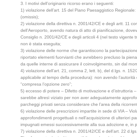
3. I motivi dell’originario ricorso erano i seguenti:
1) violazione dell’art. 15 del Piano Paesaggistico Regionale
(omissis);
2) violazione della direttiva n. 2001/42/CE e degli artt. 1
dell’Aeroporto, avendo natura di atto di pianificazione, dove
Consiglio n. 2001/42/CE e degli articoli 4 (nel testo vigente
non è stata eseguita;
3) violazione delle norme che garantiscono la partecipazione 
riportato elementi fuorvianti che avrebbero precluso la piena
da quelle interne di assicurare il coinvolgimento, sin dal mome
4) violazione dell’art. 21, comma 2, lett. b), del d.lgs. n. 152
applicabile al tempo della procedura): non avendo l’autorità c
“compresa l’opzione zero”;
5) eccesso di potere – Difetto di motivazione e d’istruttoria
sarebbe altresì viziato per non aver adeguatamente approfondi
parcheggi privati senza considerare che l’area della ricorrent
6) violazione delle prescrizioni impartite in sede di VIA – Vio
approfondimenti progettuali o nell’acquisizione di ulteriori pa
impugnati emessi successivamente alla sua adozione e, in pa
7) violazione della direttiva n. 2001/42/CE e dell’art. 22 d.