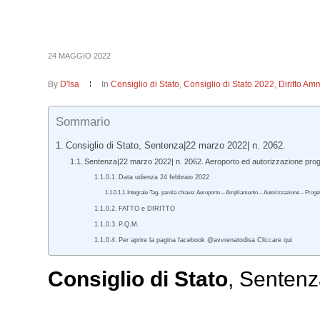
24 MAGGIO 2022
By
D'Isa
In
Consiglio di Stato
,
Consiglio di Stato 2022
,
Diritto Amm
Sommario
Consiglio di Stato, Sentenza|22 marzo 2022| n. 2062.
Sentenza|22 marzo 2022| n. 2062. Aeroporto ed autorizzazione pro
Data udienza 24 febbraio 2022
Integrale Tag- parola chiave: Aeroporto – Ampliamento – Autorizzazione – Progett
FATTO e DIRITTO
P.Q.M.
Per aprire la pagina facebook @avvrenatodisa Cliccare qui
Consiglio di Stato
, Sentenz