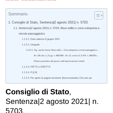
Sommario
Consiglio di Stato, Sentenza|2 agosto 2021| n. 5703.
Sentenza|2 agosto 2021| n. 5703. Abusi edilizi e zona sottoposta a
vincolo paesaggistico
Data udienza 8 giugno 2021
Integrale
Tag – parola chiave: Abusi edilizi – Zona sottoposta a vincolo paesaggistico –
Art. 146, lett. c), D.Lgs. n. 490/1999 – Art. 22, comma 3, D.P.R. n. 380/2001 –
Rilascio preventivo del parere o dell’autorizzazione richiesti
FATTO e DIRITTO
P.Q.M.
Per aprire la pagina facebook @avvrenatodisa Cliccare qui
Consiglio di Stato
,
Sentenza|2 agosto 2021| n.
5703.