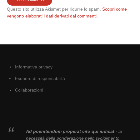
Questo sito utilizza Akismet per ridurre lo spam.
Scopri come
vengono elaborati i dati derivati dai commenti
.
Informativa privacy
Esonero di responsabilità
Collaborazioni
Ad poenitendum properat cito qui iudicat
- la
necessità della ponderazione nello svolgimento