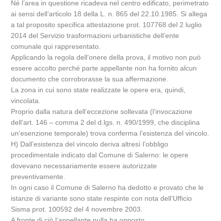
Né l’area in questione ricadeva nel centro edificato, perimetrato
ai sensi dell’articolo 18 della L. n. 865 del 22.10.1985. Si allega
a tal proposito specifica attestazione prot. 107768 del 2 luglio
2014 del Servizio trasformazioni urbanistiche dell’ente
comunale qui rappresentato.
Applicando la regola dell’onere della prova, il motivo non può
essere accolto perché parte appellante non ha fornito alcun
documento che corroborasse la sua affermazione.
La zona in cui sono state realizzate le opere era, quindi,
vincolata.
Proprio dalla natura dell’eccezione sollevata (l’invocazione
dell’art. 146 – comma 2 del d.lgs. n. 490/1999, che disciplina
un’esenzione temporale) trova conferma l’esistenza del vincolo.
H) Dall’esistenza del vincolo deriva altresì l’obbligo
procedimentale indicato dal Comune di Salerno: le opere
dovevano necessariamente essere autorizzate
preventivamente.
In ogni caso il Comune di Salerno ha dedotto e provato che le
istanze di variante sono state respinte con nota dell’Ufficio
Sisma prot. 100592 del 4 novembre 2003.
A fronte di ciò l’appellante nulla ha opposto.