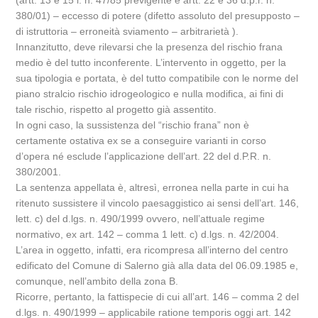
(artt. 13 e 15 l. n. 47/85 previgente e artt. 22 e 36 d.p.r. n.
380/01) – eccesso di potere (difetto assoluto del presupposto –
di istruttoria – erroneità sviamento – arbitrarietà ).
Innanzitutto, deve rilevarsi che la presenza del rischio frana
medio è del tutto inconferente. L’intervento in oggetto, per la
sua tipologia e portata, è del tutto compatibile con le norme del
piano stralcio rischio idrogeologico e nulla modifica, ai fini di
tale rischio, rispetto al progetto già assentito.
In ogni caso, la sussistenza del “rischio frana” non è
certamente ostativa ex se a conseguire varianti in corso
d’opera né esclude l’applicazione dell’art. 22 del d.P.R. n.
380/2001.
La sentenza appellata è, altresì, erronea nella parte in cui ha
ritenuto sussistere il vincolo paesaggistico ai sensi dell’art. 146,
lett. c) del d.lgs. n. 490/1999 ovvero, nell’attuale regime
normativo, ex art. 142 – comma 1 lett. c) d.lgs. n. 42/2004.
L’area in oggetto, infatti, era ricompresa all’interno del centro
edificato del Comune di Salerno già alla data del 06.09.1985 e,
comunque, nell’ambito della zona B.
Ricorre, pertanto, la fattispecie di cui all’art. 146 – comma 2 del
d.lgs. n. 490/1999 – applicabile ratione temporis oggi art. 142