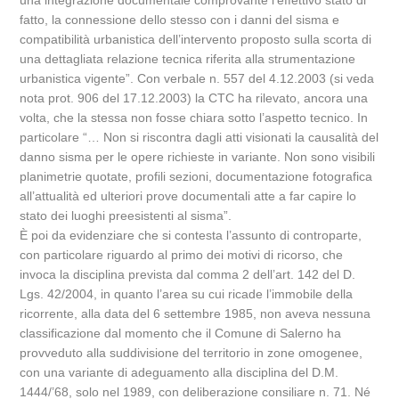
una integrazione documentale comprovante l’effettivo stato di
fatto, la connessione dello stesso con i danni del sisma e
compatibilità urbanistica dell’intervento proposto sulla scorta di
una dettagliata relazione tecnica riferita alla strumentazione
urbanistica vigente”. Con verbale n. 557 del 4.12.2003 (si veda
nota prot. 906 del 17.12.2003) la CTC ha rilevato, ancora una
volta, che la stessa non fosse chiara sotto l’aspetto tecnico. In
particolare “… Non si riscontra dagli atti visionati la causalità del
danno sisma per le opere richieste in variante. Non sono visibili
planimetrie quotate, profili sezioni, documentazione fotografica
all’attualità ed ulteriori prove documentali atte a far capire lo
stato dei luoghi preesistenti al sisma”.
È poi da evidenziare che si contesta l’assunto di controparte,
con particolare riguardo al primo dei motivi di ricorso, che
invoca la disciplina prevista dal comma 2 dell’art. 142 del D.
Lgs. 42/2004, in quanto l’area su cui ricade l’immobile della
ricorrente, alla data del 6 settembre 1985, non aveva nessuna
classificazione dal momento che il Comune di Salerno ha
provveduto alla suddivisione del territorio in zone omogenee,
con una variante di adeguamento alla disciplina del D.M.
1444/’68, solo nel 1989, con deliberazione consiliare n. 71. Né