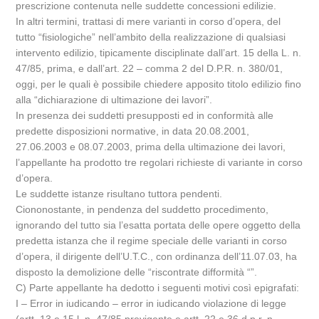
prescrizione contenuta nelle suddette concessioni edilizie.
In altri termini, trattasi di mere varianti in corso d’opera, del
tutto “fisiologiche” nell’ambito della realizzazione di qualsiasi
intervento edilizio, tipicamente disciplinate dall’art. 15 della L. n.
47/85, prima, e dall’art. 22 – comma 2 del D.P.R. n. 380/01,
oggi, per le quali è possibile chiedere apposito titolo edilizio fino
alla “dichiarazione di ultimazione dei lavori”.
In presenza dei suddetti presupposti ed in conformità alle
predette disposizioni normative, in data 20.08.2001,
27.06.2003 e 08.07.2003, prima della ultimazione dei lavori,
l’appellante ha prodotto tre regolari richieste di variante in corso
d’opera.
Le suddette istanze risultano tuttora pendenti.
Ciononostante, in pendenza del suddetto procedimento,
ignorando del tutto sia l’esatta portata delle opere oggetto della
predetta istanza che il regime speciale delle varianti in corso
d’opera, il dirigente dell’U.T.C., con ordinanza dell’11.07.03, ha
disposto la demolizione delle “riscontrate difformità “”.
C) Parte appellante ha dedotto i seguenti motivi così epigrafati:
I – Error in iudicando – error in iudicando violazione di legge