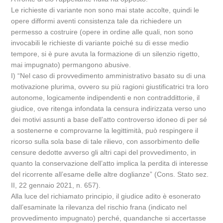
Le richieste di variante non sono mai state accolte, quindi le
opere difformi aventi consistenza tale da richiedere un
permesso a costruire (opere in ordine alle quali, non sono
invocabili le richieste di variante poiché su di esse medio
tempore, si è pure avuta la formazione di un silenzio rigetto,
mai impugnato) permangono abusive.
I) “Nel caso di provvedimento amministrativo basato su di una
motivazione plurima, ovvero su più ragioni giustificatrici tra loro
autonome, logicamente indipendenti e non contraddittorie, il
giudice, ove ritenga infondata la censura indirizzata verso uno
dei motivi assunti a base dell’atto controverso idoneo di per sé
a sostenerne e comprovarne la legittimità, può respingere il
ricorso sulla sola base di tale rilievo, con assorbimento delle
censure dedotte avverso gli altri capi del provvedimento, in
quanto la conservazione dell’atto implica la perdita di interesse
del ricorrente all’esame delle altre doglianze” (Cons. Stato sez.
II, 22 gennaio 2021, n. 657).
Alla luce del richiamato principio, il giudice adito è esonerato
dall’esaminate la rilevanza del rischio frana (indicato nel
provvedimento impugnato) perché, quandanche si accertasse