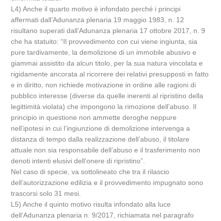
L4) Anche il quarto motivo è infondato perché i principi
affermati dall’Adunanza plenaria 19 maggio 1983, n. 12
risultano superati dall’Adunanza plenaria 17 ottobre 2017, n. 9
che ha statuito: “Il provvedimento con cui viene ingiunta, sia
pure tardivamente, la demolizione di un immobile abusivo e
giammai assistito da alcun titolo, per la sua natura vincolata e
rigidamente ancorata al ricorrere dei relativi presupposti in fatto
e in diritto, non richiede motivazione in ordine alle ragioni di
pubblico interesse (diverse da quelle inerenti al ripristino della
legittimità violata) che impongono la rimozione dell’abuso. Il
principio in questione non ammette deroghe neppure
nell’ipotesi in cui l’ingiunzione di demolizione intervenga a
distanza di tempo dalla realizzazione dell’abuso, il titolare
attuale non sia responsabile dell’abuso e il trasferimento non
denoti intenti elusivi dell’onere di ripristino”.
Nel caso di specie, va sottolineato che tra il rilascio
dell’autorizzazione edilizia e il provvedimento impugnato sono
trascorsi solo 31 mesi.
L5) Anche il quinto motivo risulta infondato alla luce
dell’Adunanza plenaria n. 9/2017, richiamata nel paragrafo