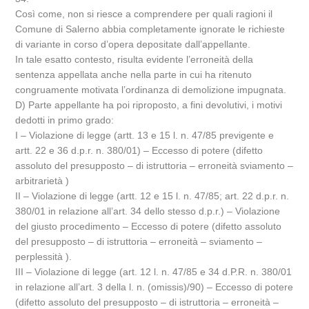
Così come, non si riesce a comprendere per quali ragioni il
Comune di Salerno abbia completamente ignorate le richieste
di variante in corso d’opera depositate dall’appellante.
In tale esatto contesto, risulta evidente l’erroneità della
sentenza appellata anche nella parte in cui ha ritenuto
congruamente motivata l’ordinanza di demolizione impugnata.
D) Parte appellante ha poi riproposto, a fini devolutivi, i motivi
dedotti in primo grado:
I – Violazione di legge (artt. 13 e 15 l. n. 47/85 previgente e
artt. 22 e 36 d.p.r. n. 380/01) – Eccesso di potere (difetto
assoluto del presupposto – di istruttoria – erroneità sviamento –
arbitrarietà )
II – Violazione di legge (artt. 12 e 15 l. n. 47/85; art. 22 d.p.r. n.
380/01 in relazione all’art. 34 dello stesso d.p.r.) – Violazione
del giusto procedimento – Eccesso di potere (difetto assoluto
del presupposto – di istruttoria – erroneità – sviamento –
perplessità ).
III – Violazione di legge (art. 12 l. n. 47/85 e 34 d.P.R. n. 380/01
in relazione all’art. 3 della l. n. (omissis)/90) – Eccesso di potere
(difetto assoluto del presupposto – di istruttoria – erroneità –