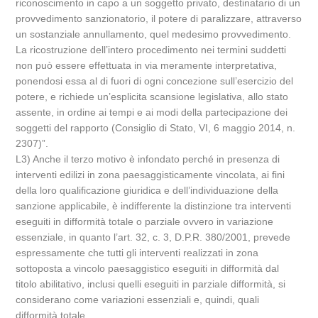
riconoscimento in capo a un soggetto privato, destinatario di un
provvedimento sanzionatorio, il potere di paralizzare, attraverso
un sostanziale annullamento, quel medesimo provvedimento.
La ricostruzione dell’intero procedimento nei termini suddetti
non può essere effettuata in via meramente interpretativa,
ponendosi essa al di fuori di ogni concezione sull’esercizio del
potere, e richiede un’esplicita scansione legislativa, allo stato
assente, in ordine ai tempi e ai modi della partecipazione dei
soggetti del rapporto (Consiglio di Stato, VI, 6 maggio 2014, n.
2307)”.
L3) Anche il terzo motivo è infondato perché in presenza di
interventi edilizi in zona paesaggisticamente vincolata, ai fini
della loro qualificazione giuridica e dell’individuazione della
sanzione applicabile, è indifferente la distinzione tra interventi
eseguiti in difformità totale o parziale ovvero in variazione
essenziale, in quanto l’art. 32, c. 3, D.P.R. 380/2001, prevede
espressamente che tutti gli interventi realizzati in zona
sottoposta a vincolo paesaggistico eseguiti in difformità dal
titolo abilitativo, inclusi quelli eseguiti in parziale difformità, si
considerano come variazioni essenziali e, quindi, quali
difformità totale.