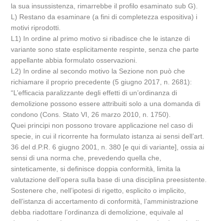
la sua insussistenza, rimarrebbe il profilo esaminato sub G).
L) Restano da esaminare (a fini di completezza espositiva) i
motivi riprodotti.
L1) In ordine al primo motivo si ribadisce che le istanze di
variante sono state esplicitamente respinte, senza che parte
appellante abbia formulato osservazioni.
L2) In ordine al secondo motivo la Sezione non può che
richiamare il proprio precedente (5 giugno 2017, n. 2681):
“L’efficacia paralizzante degli effetti di un’ordinanza di
demolizione possono essere attribuiti solo a una domanda di
condono (Cons. Stato VI, 26 marzo 2010, n. 1750).
Quei principi non possono trovare applicazione nel caso di
specie, in cui il ricorrente ha formulato istanza ai sensi dell’art.
36 del d.P.R. 6 giugno 2001, n. 380 [e qui di variante], ossia ai
sensi di una norma che, prevedendo quella che,
sinteticamente, si definisce doppia conformità, limita la
valutazione dell’opera sulla base di una disciplina preesistente.
Sostenere che, nell’ipotesi di rigetto, esplicito o implicito,
dell’istanza di accertamento di conformità, l’amministrazione
debba riadottare l’ordinanza di demolizione, equivale al