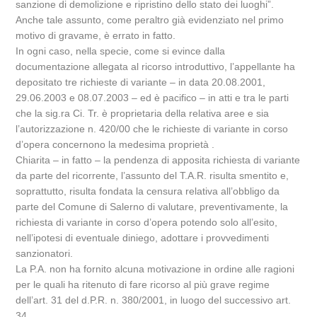
sanzione di demolizione e ripristino dello stato dei luoghi”.
Anche tale assunto, come peraltro già evidenziato nel primo
motivo di gravame, è errato in fatto.
In ogni caso, nella specie, come si evince dalla
documentazione allegata al ricorso introduttivo, l’appellante ha
depositato tre richieste di variante – in data 20.08.2001,
29.06.2003 e 08.07.2003 – ed è pacifico – in atti e tra le parti
che la sig.ra Ci. Tr. è proprietaria della relativa aree e sia
l’autorizzazione n. 420/00 che le richieste di variante in corso
d’opera concernono la medesima proprietà .
Chiarita – in fatto – la pendenza di apposita richiesta di variante
da parte del ricorrente, l’assunto del T.A.R. risulta smentito e,
soprattutto, risulta fondata la censura relativa all’obbligo da
parte del Comune di Salerno di valutare, preventivamente, la
richiesta di variante in corso d’opera potendo solo all’esito,
nell’ipotesi di eventuale diniego, adottare i provvedimenti
sanzionatori.
La P.A. non ha fornito alcuna motivazione in ordine alle ragioni
per le quali ha ritenuto di fare ricorso al più grave regime
dell’art. 31 del d.P.R. n. 380/2001, in luogo del successivo art.
34.