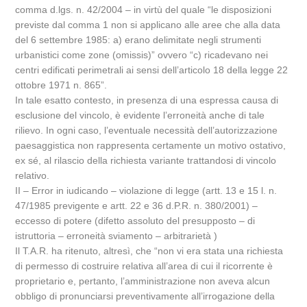
comma d.lgs. n. 42/2004 – in virtù del quale “le disposizioni
previste dal comma 1 non si applicano alle aree che alla data
del 6 settembre 1985: a) erano delimitate negli strumenti
urbanistici come zone (omissis)” ovvero “c) ricadevano nei
centri edificati perimetrali ai sensi dell’articolo 18 della legge 22
ottobre 1971 n. 865”.
In tale esatto contesto, in presenza di una espressa causa di
esclusione del vincolo, è evidente l’erroneità anche di tale
rilievo. In ogni caso, l’eventuale necessità dell’autorizzazione
paesaggistica non rappresenta certamente un motivo ostativo,
ex sé, al rilascio della richiesta variante trattandosi di vincolo
relativo.
II – Error in iudicando – violazione di legge (artt. 13 e 15 l. n.
47/1985 previgente e artt. 22 e 36 d.P.R. n. 380/2001) –
eccesso di potere (difetto assoluto del presupposto – di
istruttoria – erroneità sviamento – arbitrarietà )
Il T.A.R. ha ritenuto, altresì, che “non vi era stata una richiesta
di permesso di costruire relativa all’area di cui il ricorrente è
proprietario e, pertanto, l’amministrazione non aveva alcun
obbligo di pronunciarsi preventivamente all’irrogazione della