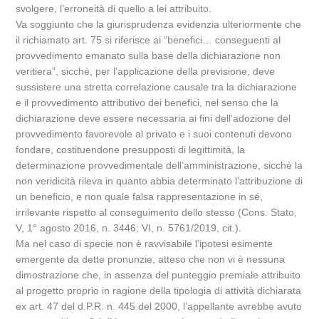
svolgere, l’erroneità di quello a lei attribuito.
Va soggiunto che la giurisprudenza evidenzia ulteriormente che
il richiamato art. 75 si riferisce ai “benefici… conseguenti al
provvedimento emanato sulla base della dichiarazione non
veritiera”, sicchè, per l’applicazione della previsione, deve
sussistere una stretta correlazione causale tra la dichiarazione
e il provvedimento attributivo dei benefici, nel senso che la
dichiarazione deve essere necessaria ai fini dell’adozione del
provvedimento favorevole al privato e i suoi contenuti devono
fondare, costituendone presupposti di legittimità, la
determinazione provvedimentale dell’amministrazione, sicchè la
non veridicità rileva in quanto abbia determinato l’attribuzione di
un beneficio, e non quale falsa rappresentazione in sé,
irrilevante rispetto al conseguimento dello stesso (Cons. Stato,
V, 1° agosto 2016, n. 3446; VI, n. 5761/2019, cit.).
Ma nel caso di specie non è ravvisabile l’ipotesi esimente
emergente da dette pronunzie, atteso che non vi è nessuna
dimostrazione che, in assenza del punteggio premiale attribuito
al progetto proprio in ragione della tipologia di attività dichiarata
ex art. 47 del d.P.R. n. 445 del 2000, l’appellante avrebbe avuto