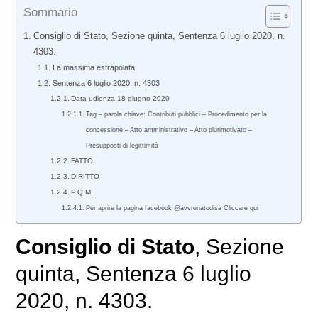
Sommario
Consiglio di Stato, Sezione quinta, Sentenza 6 luglio 2020, n.
4303.
La massima estrapolata:
Sentenza 6 luglio 2020, n. 4303
Data udienza 18 giugno 2020
Tag – parola chiave: Contributi pubblici – Procedimento per la
concessione – Atto amministrativo – Atto plurimotivato –
Presupposti di legittimità
FATTO
DIRITTO
P.Q.M.
Per aprire la pagina facebook @avvrenatodisa Cliccare qui
Consiglio di Stato
, Sezione
quinta, Sentenza 6 luglio
2020, n. 4303.