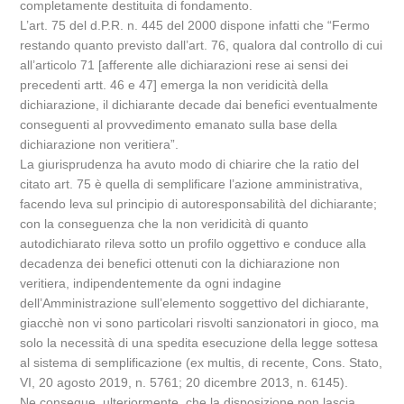
completamente destituita di fondamento.
L’art. 75 del d.P.R. n. 445 del 2000 dispone infatti che “Fermo
restando quanto previsto dall’art. 76, qualora dal controllo di cui
all’articolo 71 [afferente alle dichiarazioni rese ai sensi dei
precedenti artt. 46 e 47] emerga la non veridicità della
dichiarazione, il dichiarante decade dai benefici eventualmente
conseguenti al provvedimento emanato sulla base della
dichiarazione non veritiera”.
La giurisprudenza ha avuto modo di chiarire che la ratio del
citato art. 75 è quella di semplificare l’azione amministrativa,
facendo leva sul principio di autoresponsabilità del dichiarante;
con la conseguenza che la non veridicità di quanto
autodichiarato rileva sotto un profilo oggettivo e conduce alla
decadenza dei benefici ottenuti con la dichiarazione non
veritiera, indipendentemente da ogni indagine
dell’Amministrazione sull’elemento soggettivo del dichiarante,
giacchè non vi sono particolari risvolti sanzionatori in gioco, ma
solo la necessità di una spedita esecuzione della legge sottesa
al sistema di semplificazione (ex multis, di recente, Cons. Stato,
VI, 20 agosto 2019, n. 5761; 20 dicembre 2013, n. 6145).
Ne consegue, ulteriormente, che la disposizione non lascia