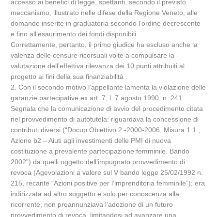
accesso ai benefici di legge, spettanti, secondo il previsto
meccanismo, illustrato nelle difese della Regione Veneto, alle
domande inserite in graduatoria secondo l’ordine decrescente
e fino all’esaurimento dei fondi disponibili.
Correttamente, pertanto, il primo giudice ha escluso anche la
valenza delle censure ricorsuali volte a compulsare la
valutazione dell’effettiva rilevanza dei 10 punti attribuiti al
progetto ai fini della sua finanziabilità .
2. Con il secondo motivo l’appellante lamenta la violazione delle
garanzie partecipative ex art. 7, l. 7 agosto 1990, n. 241.
Segnala che la comunicazione di avvio del procedimento citata
nel provvedimento di autotutela: riguardava la concessione di
contributi diversi (“Docup Obiettivo 2 -2000-2006, Misura 1.1.,
Azione b2 – Aiuti agli investimenti delle PMI di nuova
costituzione a prevalente partecipazione femminile. Bando
2002”) da quelli oggetto dell’impugnato provvedimento di
revoca (Agevolazioni a valere sul V bando legge 25/02/1992 n.
215, recante “Azioni positive per l’imprenditoria femminile”); era
indirizzata ad altro soggetto e solo per conoscenza alla
ricorrente; non preannunziava l’adozione di un futuro
provvedimento di revoca, limitandosi ad avanzare una