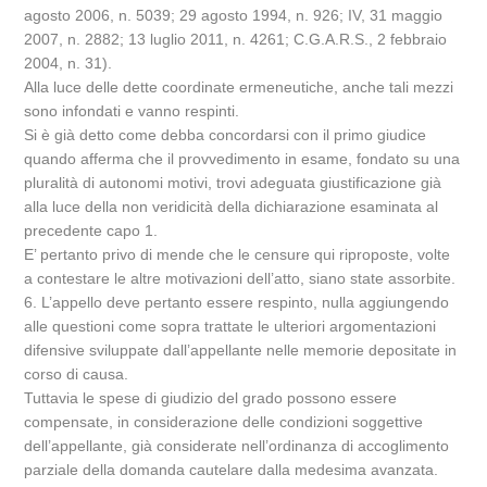
agosto 2006, n. 5039; 29 agosto 1994, n. 926; IV, 31 maggio
2007, n. 2882; 13 luglio 2011, n. 4261; C.G.A.R.S., 2 febbraio
2004, n. 31).
Alla luce delle dette coordinate ermeneutiche, anche tali mezzi
sono infondati e vanno respinti.
Si è già detto come debba concordarsi con il primo giudice
quando afferma che il provvedimento in esame, fondato su una
pluralità di autonomi motivi, trovi adeguata giustificazione già
alla luce della non veridicità della dichiarazione esaminata al
precedente capo 1.
E’ pertanto privo di mende che le censure qui riproposte, volte
a contestare le altre motivazioni dell’atto, siano state assorbite.
6. L’appello deve pertanto essere respinto, nulla aggiungendo
alle questioni come sopra trattate le ulteriori argomentazioni
difensive sviluppate dall’appellante nelle memorie depositate in
corso di causa.
Tuttavia le spese di giudizio del grado possono essere
compensate, in considerazione delle condizioni soggettive
dell’appellante, già considerate nell’ordinanza di accoglimento
parziale della domanda cautelare dalla medesima avanzata.