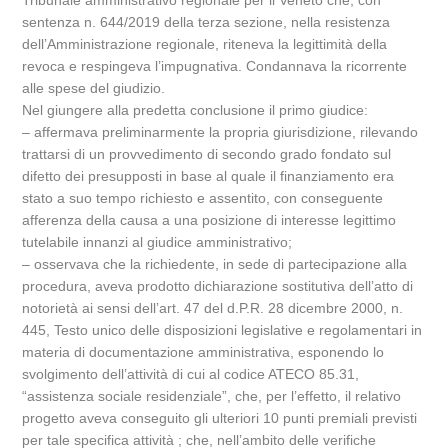
Tribunale amministrativo regionale per il Veneto che, con
sentenza n. 644/2019 della terza sezione, nella resistenza
dell’Amministrazione regionale, riteneva la legittimità della
revoca e respingeva l’impugnativa. Condannava la ricorrente
alle spese del giudizio.
Nel giungere alla predetta conclusione il primo giudice:
– affermava preliminarmente la propria giurisdizione, rilevando
trattarsi di un provvedimento di secondo grado fondato sul
difetto dei presupposti in base al quale il finanziamento era
stato a suo tempo richiesto e assentito, con conseguente
afferenza della causa a una posizione di interesse legittimo
tutelabile innanzi al giudice amministrativo;
– osservava che la richiedente, in sede di partecipazione alla
procedura, aveva prodotto dichiarazione sostitutiva dell’atto di
notorietà ai sensi dell’art. 47 del d.P.R. 28 dicembre 2000, n.
445, Testo unico delle disposizioni legislative e regolamentari in
materia di documentazione amministrativa, esponendo lo
svolgimento dell’attività di cui al codice ATECO 85.31,
“assistenza sociale residenziale”, che, per l’effetto, il relativo
progetto aveva conseguito gli ulteriori 10 punti premiali previsti
per tale specifica attività ; che, nell’ambito delle verifiche