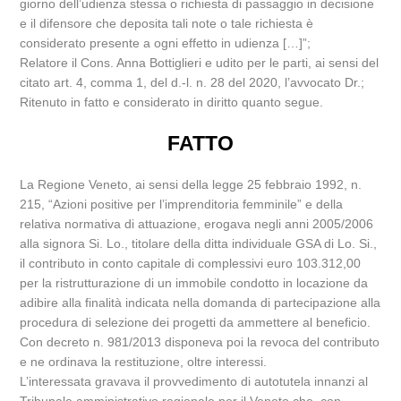
giorno dell’udienza stessa o richiesta di passaggio in decisione
e il difensore che deposita tali note o tale richiesta è
considerato presente a ogni effetto in udienza […]”;
Relatore il Cons. Anna Bottiglieri e udito per le parti, ai sensi del
citato art. 4, comma 1, del d.-l. n. 28 del 2020, l’avvocato Dr.;
Ritenuto in fatto e considerato in diritto quanto segue.
FATTO
La Regione Veneto, ai sensi della legge 25 febbraio 1992, n.
215, “Azioni positive per l’imprenditoria femminile” e della
relativa normativa di attuazione, erogava negli anni 2005/2006
alla signora Si. Lo., titolare della ditta individuale GSA di Lo. Si.,
il contributo in conto capitale di complessivi euro 103.312,00
per la ristrutturazione di un immobile condotto in locazione da
adibire alla finalità indicata nella domanda di partecipazione alla
procedura di selezione dei progetti da ammettere al beneficio.
Con decreto n. 981/2013 disponeva poi la revoca del contributo
e ne ordinava la restituzione, oltre interessi.
L’interessata gravava il provvedimento di autotutela innanzi al