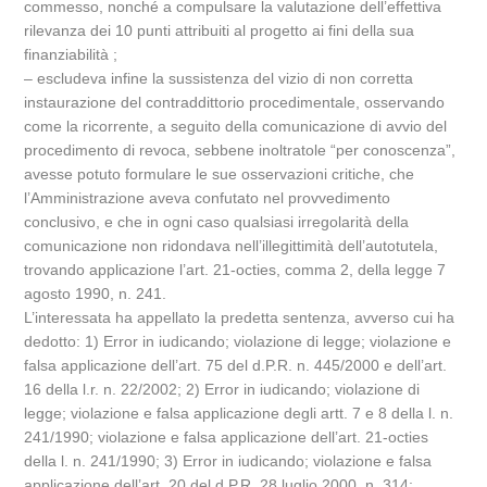
commesso, nonché a compulsare la valutazione dell’effettiva
rilevanza dei 10 punti attribuiti al progetto ai fini della sua
finanziabilità ;
– escludeva infine la sussistenza del vizio di non corretta
instaurazione del contraddittorio procedimentale, osservando
come la ricorrente, a seguito della comunicazione di avvio del
procedimento di revoca, sebbene inoltratole “per conoscenza”,
avesse potuto formulare le sue osservazioni critiche, che
l’Amministrazione aveva confutato nel provvedimento
conclusivo, e che in ogni caso qualsiasi irregolarità della
comunicazione non ridondava nell’illegittimità dell’autotutela,
trovando applicazione l’art. 21-octies, comma 2, della legge 7
agosto 1990, n. 241.
L’interessata ha appellato la predetta sentenza, avverso cui ha
dedotto: 1) Error in iudicando; violazione di legge; violazione e
falsa applicazione dell’art. 75 del d.P.R. n. 445/2000 e dell’art.
16 della l.r. n. 22/2002; 2) Error in iudicando; violazione di
legge; violazione e falsa applicazione degli artt. 7 e 8 della l. n.
241/1990; violazione e falsa applicazione dell’art. 21-octies
della l. n. 241/1990; 3) Error in iudicando; violazione e falsa
applicazione dell’art. 20 del d.P.R. 28 luglio 2000, n. 314;