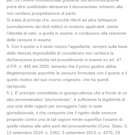
per cui l’onere motivazionale gravante sull’amministrazione
potrà dirsi soddisfatto attraverso il documentato richiamo alla
non veritiera prospettazione di parte.
Si tratta di principi che, ancorchè riferiti ad altra fattispecie
(annullamento dei titoli edilizi) si rendono applicabili, stante
l’identità di ratio, a quella in esame, e conducono alla reiezione
delle censure in esame.
5. Con il quinto e il sesto mezzo l’appellante, sempre sulla base
della ritenuta impossibilità di considerare non veritiera la
dichiarazione prodotta nel procedimento in esame ex art. 47,
d.P.R. n. 445 del 2000, lamenta che il primo giudice abbia
illegittimamente assorbito le censure formulate con il quarto e il
quinto motivo del suo ricorso originario, che ha quindi
riproposto.
5.1. E’ principio consolidato in giurisprudenza che a fronte di un
atto amministrativo “plurimotivato”, è sufficiente la legittimità di
una sola delle ragioni per sorreggere l’atto in sede
giurisdizionale, il che comporta che il rigetto delle censure
proposte contro una di tali ragioni rende superfluo l’esame di
quelle relative alle altre parti del provvedimento (Cons. Stato, V,
13 settembre 2018, n. 5362; 3 settembre 2013, n. 4375; 29