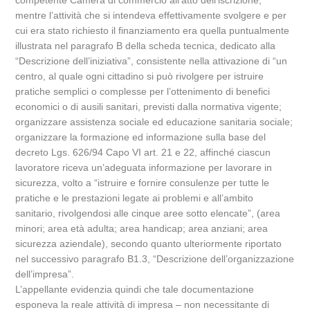
competente Camera di commercio all’atto dell’iscrizione;
mentre l’attività che si intendeva effettivamente svolgere e per
cui era stato richiesto il finanziamento era quella puntualmente
illustrata nel paragrafo B della scheda tecnica, dedicato alla
“Descrizione dell’iniziativa”, consistente nella attivazione di “un
centro, al quale ogni cittadino si può rivolgere per istruire
pratiche semplici o complesse per l’ottenimento di benefici
economici o di ausili sanitari, previsti dalla normativa vigente;
organizzare assistenza sociale ed educazione sanitaria sociale;
organizzare la formazione ed informazione sulla base del
decreto Lgs. 626/94 Capo VI art. 21 e 22, affinché ciascun
lavoratore riceva un’adeguata informazione per lavorare in
sicurezza, volto a “istruire e fornire consulenze per tutte le
pratiche e le prestazioni legate ai problemi e all’ambito
sanitario, rivolgendosi alle cinque aree sotto elencate”, (area
minori; area età adulta; area handicap; area anziani; area
sicurezza aziendale), secondo quanto ulteriormente riportato
nel successivo paragrafo B1.3, “Descrizione dell’organizzazione
dell’impresa”.
L’appellante evidenzia quindi che tale documentazione
esponeva la reale attività di impresa – non necessitante di