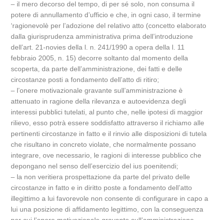
– il mero decorso del tempo, di per sé solo, non consuma il
potere di annullamento d’ufficio e che, in ogni caso, il termine
‘ragionevolè per l’adozione del relativo atto (concetto elaborato
dalla giurisprudenza amministrativa prima dell’introduzione
dell’art. 21-novies della l. n. 241/1990 a opera della l. 11
febbraio 2005, n. 15) decorre soltanto dal momento della
scoperta, da parte dell’amministrazione, dei fatti e delle
circostanze posti a fondamento dell’atto di ritiro;
– l’onere motivazionale gravante sull’amministrazione è
attenuato in ragione della rilevanza e autoevidenza degli
interessi pubblici tutelati, al punto che, nelle ipotesi di maggior
rilievo, esso potrà essere soddisfatto attraverso il richiamo alle
pertinenti circostanze in fatto e il rinvio alle disposizioni di tutela
che risultano in concreto violate, che normalmente possano
integrare, ove necessario, le ragioni di interesse pubblico che
depongano nel senso dell’esercizio del ius poenitendi;
– la non veritiera prospettazione da parte del privato delle
circostanze in fatto e in diritto poste a fondamento dell’atto
illegittimo a lui favorevole non consente di configurare in capo a
lui una posizione di affidamento legittimo, con la conseguenza