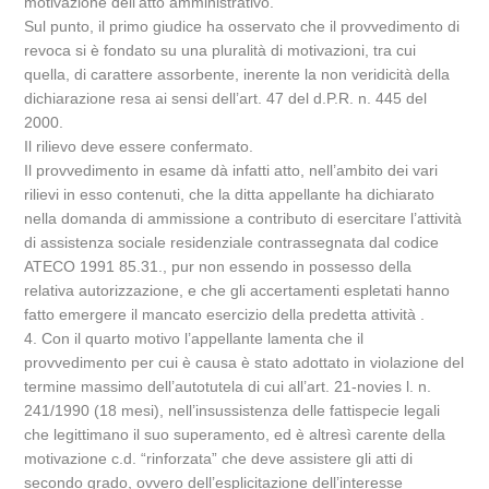
motivazione dell’atto amministrativo.
Sul punto, il primo giudice ha osservato che il provvedimento di
revoca si è fondato su una pluralità di motivazioni, tra cui
quella, di carattere assorbente, inerente la non veridicità della
dichiarazione resa ai sensi dell’art. 47 del d.P.R. n. 445 del
2000.
Il rilievo deve essere confermato.
Il provvedimento in esame dà infatti atto, nell’ambito dei vari
rilievi in esso contenuti, che la ditta appellante ha dichiarato
nella domanda di ammissione a contributo di esercitare l’attività
di assistenza sociale residenziale contrassegnata dal codice
ATECO 1991 85.31., pur non essendo in possesso della
relativa autorizzazione, e che gli accertamenti espletati hanno
fatto emergere il mancato esercizio della predetta attività .
4. Con il quarto motivo l’appellante lamenta che il
provvedimento per cui è causa è stato adottato in violazione del
termine massimo dell’autotutela di cui all’art. 21-novies l. n.
241/1990 (18 mesi), nell’insussistenza delle fattispecie legali
che legittimano il suo superamento, ed è altresì carente della
motivazione c.d. “rinforzata” che deve assistere gli atti di
secondo grado, ovvero dell’esplicitazione dell’interesse