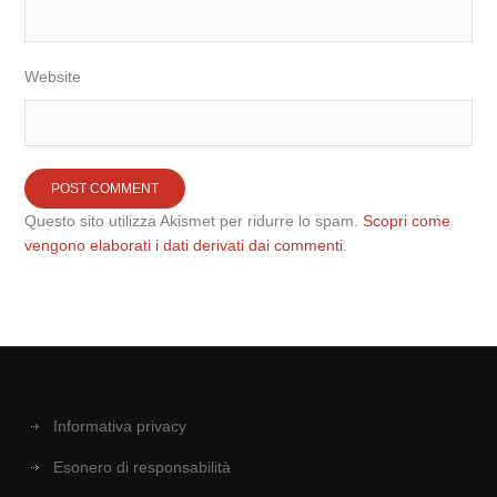
Website
Questo sito utilizza Akismet per ridurre lo spam.
Scopri come
vengono elaborati i dati derivati dai commenti
.
Informativa privacy
Esonero di responsabilità