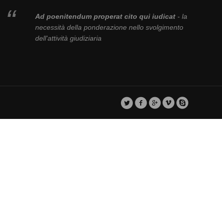
Ad poenitendum properat cito qui iudicat
- la
necessità della ponderazione nello svolgimento
dell'attività giudiziaria