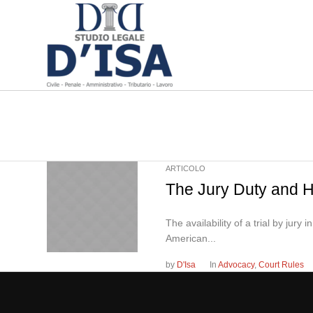
ARTICOLO
The Jury Duty and H
The availability of a trial by jur
American...
by
D'Isa
In
Advocacy
,
Court Rules