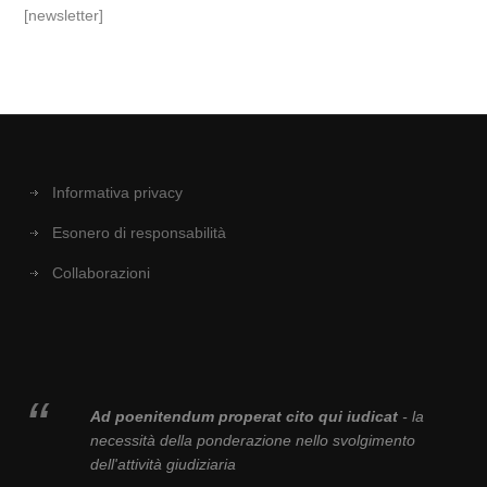
[newsletter]
Informativa privacy
Esonero di responsabilità
Collaborazioni
Ad poenitendum properat cito qui iudicat
- la
necessità della ponderazione nello svolgimento
dell'attività giudiziaria