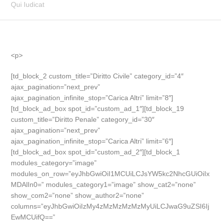
Qui Iudicat
<p>
[td_block_2 custom_title=”Diritto Civile” category_id=”4″
ajax_pagination=”next_prev”
ajax_pagination_infinite_stop=”Carica Altri” limit=”8″]
[td_block_ad_box spot_id=”custom_ad_1″][td_block_19
custom_title=”Diritto Penale” category_id=”30″
ajax_pagination=”next_prev”
ajax_pagination_infinite_stop=”Carica Altri” limit=”6″]
[td_block_ad_box spot_id=”custom_ad_2″][td_block_1
modules_category=”image”
modules_on_row=”eyJhbGwiOiI1MCUiLCJsYW5kc2NhcGUiOiIx
MDAlIn0=” modules_category1=”image” show_cat2=”none”
show_com2=”none” show_author2=”none”
columns=”eyJhbGwiOiIzMy4zMzMzMzMzMyUiLCJwaG9uZSI6Ij
EwMCUifQ==”