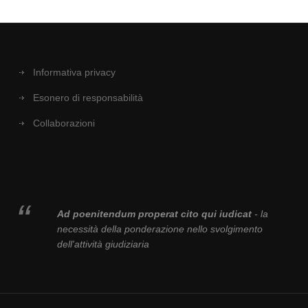
Informativa privacy
Esonero di responsabilità
Collaborazioni
Ad poenitendum properat cito qui iudicat
- la
necessità della ponderazione nello svolgimento
dell'attività giudiziaria