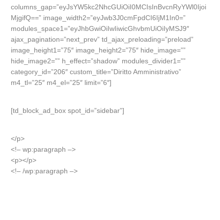
columns_gap=”eyJsYW5kc2NhcGUiOiI0MCIsInBvcnRyYWl0Ijoi
MjgifQ==” image_width2=”eyJwb3J0cmFpdCI6IjM1In0=”
modules_space1=”eyJhbGwiOiIwIiwicGhvbmUiOiIyMSJ9″
ajax_pagination=”next_prev” td_ajax_preloading=”preload”
image_height1=”75″ image_height2=”75″ hide_image=””
hide_image2=”” h_effect=”shadow” modules_divider1=””
category_id=”206″ custom_title=”Diritto Amministrativo”
m4_tl=”25″ m4_el=”25″ limit=”6″]
[td_block_ad_box spot_id=”sidebar”]
</p>
<!– wp:paragraph –>
<p></p>
<!– /wp:paragraph –>